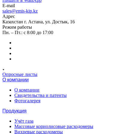
Пишите в WatsApp
E-mail
sales@emis-kip.kz
Адрес
Казахстан г. Астана, ул. Достык, 16
Режим работы
Пн. – Пт.: с 8:00 до 17:00
Опросные листы
О компании
О компании
Свидетельства и патенты
Фотогалерея
Продукция
Учёт газа
Массовые кориолисовые расходомеры
Вихревые расходомеры