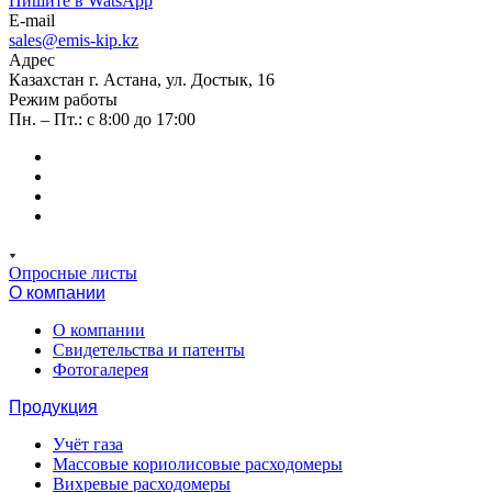
Пишите в WatsApp
E-mail
sales@emis-kip.kz
Адрес
Казахстан г. Астана, ул. Достык, 16
Режим работы
Пн. – Пт.: с 8:00 до 17:00
Опросные листы
О компании
О компании
Свидетельства и патенты
Фотогалерея
Продукция
Учёт газа
Массовые кориолисовые расходомеры
Вихревые расходомеры