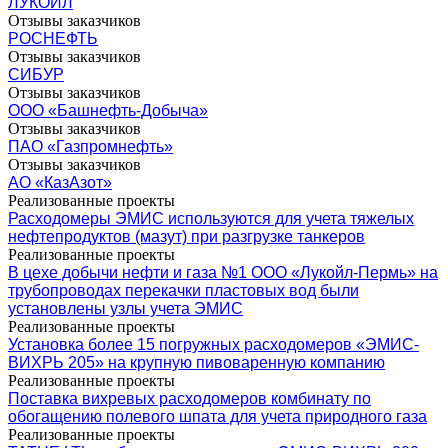
ЛУКОЙЛ
Отзывы заказчиков
РОСНЕФТЬ
Отзывы заказчиков
СИБУР
Отзывы заказчиков
ООО «Башнефть-Добыча»
Отзывы заказчиков
ПАО «Газпромнефть»
Отзывы заказчиков
АО «КазАзот»
Реализованные проекты
Расходомеры ЭМИС используются для учета тяжелых
нефтепродуктов (мазут) при разгрузке танкеров
Реализованные проекты
В цехе добычи нефти и газа №1 ООО «Лукойл-Пермь» на
трубопроводах перекачки пластовых вод были
установлены узлы учета ЭМИС
Реализованные проекты
Установка более 15 погружных расходомеров «ЭМИС-
ВИХРЬ 205» на крупную пивоваренную компанию
Реализованные проекты
Поставка вихревых расходомеров комбинату по
обогащению полевого шпата для учета природного газа
Реализованные проекты