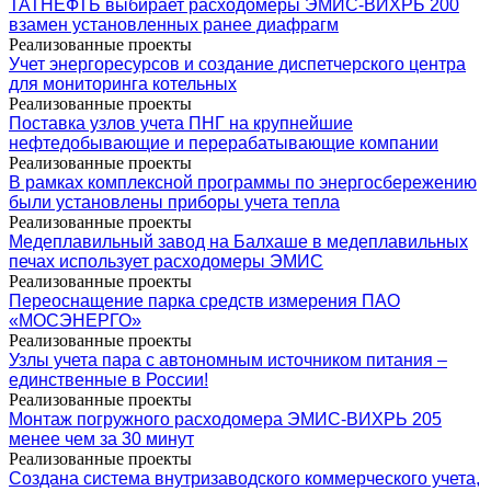
ТАТНЕФТЬ выбирает расходомеры ЭМИС-ВИХРЬ 200
взамен установленных ранее диафрагм
Реализованные проекты
Учет энергоресурсов и создание диспетчерского центра
для мониторинга котельных
Реализованные проекты
Поставка узлов учета ПНГ на крупнейшие
нефтедобывающие и перерабатывающие компании
Реализованные проекты
В рамках комплексной программы по энергосбережению
были установлены приборы учета тепла
Реализованные проекты
Медеплавильный завод на Балхаше в медеплавильных
печах использует расходомеры ЭМИС
Реализованные проекты
Переоснащение парка средств измерения ПАО
«МОСЭНЕРГО»
Реализованные проекты
Узлы учета пара с автономным источником питания –
единственные в России!
Реализованные проекты
Монтаж погружного расходомера ЭМИС-ВИХРЬ 205
менее чем за 30 минут
Реализованные проекты
Создана система внутризаводского коммерческого учета,