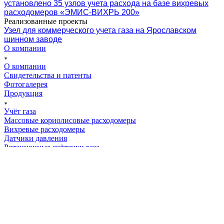
установлено 35 узлов учета расхода на базе вихревых
расходомеров «ЭМИС-ВИХРЬ 200»
Реализованные проекты
Узел для коммерческого учета газа на Ярославском
шинном заводе
О компании
О компании
Свидетельства и патенты
Фотогалерея
Продукция
Учёт газа
Массовые кориолисовые расходомеры
Вихревые расходомеры
Датчики давления
Ротационные счётчики газа
Ротаметры
Электромагнитные счетчики, расходомеры
Сигнализаторы уровня
Уровнемеры
Теплосчетчики
Узлы учета
Крыльчатые расходомеры
Счетчики количества жидкости