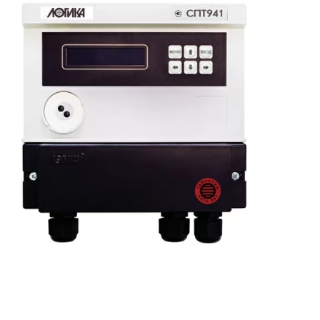
Главная
—
Продукция
—
Контроллеры и вычислители
—
СПТ 941, СПТ 944 Тепловычислители
СПТ 941, СПТ 944 Тепловычислители
Скачать опросный лист
Узнать цену