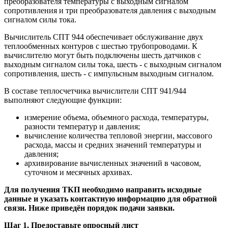
Тепловычислители СПТ 941/944 рассчитаны на работу в
составе теплосчетчиков и предназначены для автоматизации
учета теплопотребления в открытых и закрытых водяных
системах.
Тепловычислители СПТ 941/944 измеряют входные
электрические сигналы, поступающие от преобразователей
расхода, давления и температуры воды и других параметров
рабочей среды, и затем рассчитывают расход, объем, массу и
тепловую энергию воды.
Вычислитель СПТ 941 обеспечивает обслуживание одного
теплообменного контура с тремя трубопроводами. К
вычислителю могут быть подключены три преобразователя
расхода с импульсным выходным сигналом, три
преобразователя температуры с выходным сигналом
сопротивления и три преобразователя давления с выходным
сигналом силы тока.
Вычислитель СПТ 944 обеспечивает обслуживание двух
теплообменных контуров с шестью трубопроводами. К
вычислителю могут быть подключены шесть датчиков с
выходным сигналом силы тока, шесть - с выходным сигналом
сопротивления, шесть - с импульсным выходным сигналом.