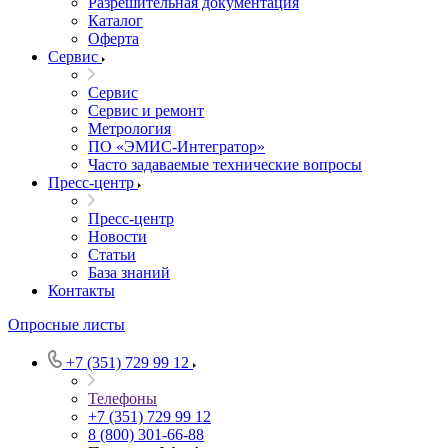
Уровнемеры
Теплосчетчики
Узлы учета
Крыльчатые расходомеры
Счетчики количества жидкости
Индикаторы потока жидкости и газа
Скважинные расходомеры
Контроллеры и вычислители
Термоэлектрогенераторы
Сопутствующее оборудование
Функциональная аппаратура
Документация
Документация
Эксплуатационная документация
Разрешительная документация
Каталог
Оферта
Сервис
Сервис
Сервис и ремонт
Метрология
ПО «ЭМИС-Интегратор»
Часто задаваемые технические вопросы