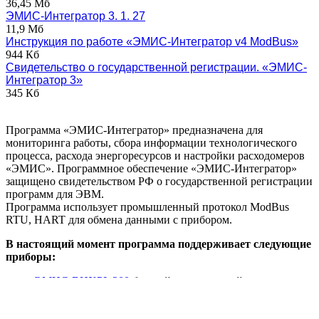
Шаг 2. Отправьте заполненный опросный лист по
электронной почте
sales@emis-kip.ru
Шаг 3. Ожидайте ответа менеджера
После принятия заявки в работу ответственный менеджер
направит вам уведомление по электронной почте.
Шаг 4. Уточнить статус заявки можно по телефону +7 (351)
729-99-12, добавочные номера 109, 110.
Файлы
ЭМИС-Интегратор Modbus v4.2.1
34,1 Мб
ЭМИС-Интегратор HART 4.1.1
36,45 Мб
ЭМИС-Интегратор 3. 1. 27
11,9 Мб
Инструкция по работе «ЭМИС-Интегратор v4 ModBus»
944 Кб
Свидетельство о государственной регистрации. «ЭМИС-
Интегратор 3»
345 Кб