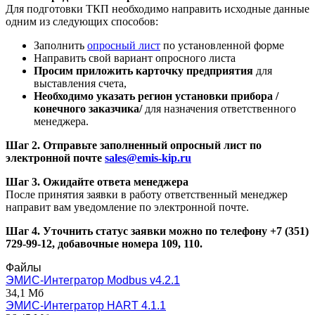
В составе теплосчетчика вычислители СПТ 941/944
выполняют следующие функции:
измерение объема, объемного расхода, температуры,
разности температур и давления;
вычисление количества тепловой энергии, массового
расхода, массы и средних значений температуры и
давления;
архивирование вычисленных значений в часовом,
суточном и месячных архивах.
Для получения ТКП необходимо направить исходные
данные и указать контактную информацию для обратной
связи. Ниже приведён порядок подачи заявки.
Шаг 1. Предоставьте опросный лист
Для подготовки ТКП необходимо направить исходные данные
одним из следующих способов:
Заполнить
опросный лист
по установленной форме
Направить свой вариант опросного листа
Просим приложить карточку предприятия
для
выставления счета,
Необходимо указать регион установки прибора /
конечного заказчика/
для назначения ответственного
менеджера.